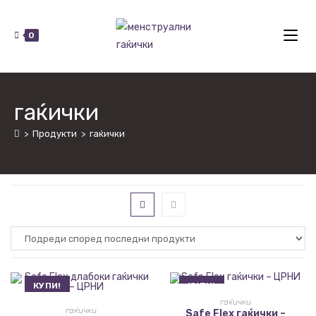
0
гаќички
>
Продукти
>
гаќички
КУПИ!
КУПИ!
ИЗБЕРИ ОПЦИИ
гаќички
ИЗБЕРИ ОПЦИИ
гаќички
Safe Flex гаќички –