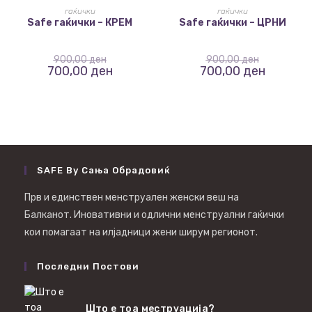
ИЗБЕРИ ОПЦИИ
ИЗБЕРИ ОПЦИИ
гаќички
гаќички
Safe гаќички – КРЕМ
Safe гаќички – ЦРНИ
900,00
ден
900,00
ден
700,00
ден
700,00
ден
SAFE By Сања Обрадовиќ
Прв и единствен менструален женски веш на
Балканот. Иновативни и одлични менструални гаќички
кои помагаат на илјадници жени ширум регионот.
Последни Постови
Што е тоа меструација?