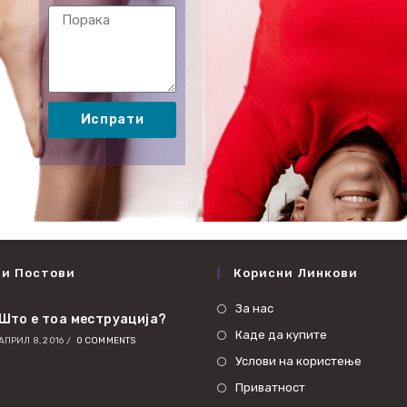
Испрати
ни Постови
Корисни Линкови
За нас
Што е тоа меструација?
Каде да купите
АПРИЛ 8, 2016
/
0 COMMENTS
Услови на користење
Приватност