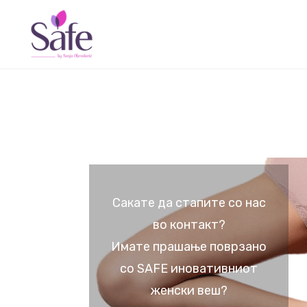
Сакате да стапите со нас
во контакт?
Имате прашање поврзано
со SAFE иновативниот
женски веш?