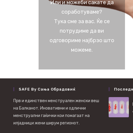
Или и можеби сакате да
соработуваме?
Тука сме за вас. Ќе се
потрудиме да ви
одговориме најбрзо што
можеме.
SAFE By Сања Обрадовиќ
Послед
Прв и единствен менструален женски веш
на Балканот. Иновативни и одлични
менструални гаќички кои помагаат на
илјадници жени ширум регионот.