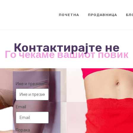
ПОЧЕТНА
ПРОДАВНИЦА
БЛ
Контактирајте не
Го чекаме вашиот повик
Име и презиме
Email
Порака