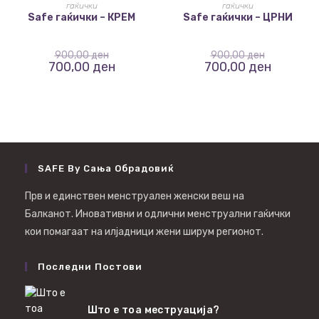
ИЗБЕРИ ОПЦИИ
ИЗБЕРИ ОПЦИИ
гаќички
гаќички
Safe гаќички – КРЕМ
Safe гаќички – ЦРНИ
900,00
ден
900,00
ден
700,00
ден
700,00
ден
SAFE By Сања Обрадовиќ
Прв и единствен менструален женски веш на
Балканот. Иновативни и одлични менструални гаќички
кои помагаат на илјадници жени ширум регионот.
Последни Постови
Што е тоа меструација?