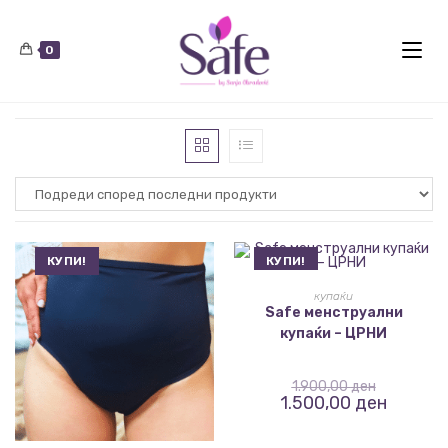
0
КУПИ!
КУПИ!
ИЗБЕРИ ОПЦИИ
купаќи
Safe менструални
купаќи – ЦРНИ
1.900,00
ден
1.500,00
ден