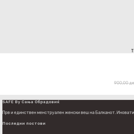
T
900,00
д
SAFE By Сања Обрадовиќ
Прв и единствен менструален женски веш на Балканот. Иновати
Последни постови