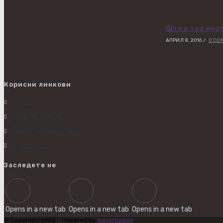
Што е тоа мес
АПРИЛ 8, 2016
/
0 CO
Корисни линкови
За нас
Каде да купите
Услови на користење
Приватност
Заследете не
Opens in a new tab
Opens in a new tab
Opens in a new tab
© Copyright SAFE - Powered by
Advertizelab