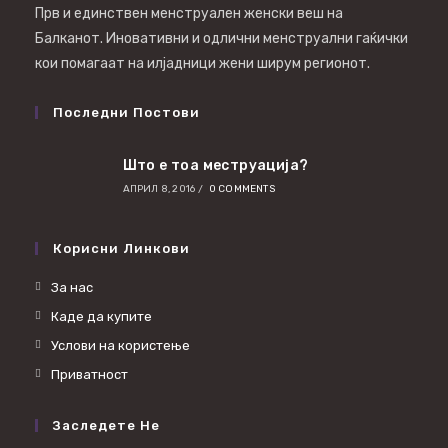
Прв и единствен менструален женски веш на
Балканот. Иновативни и одлични менструални гаќички
кои помагаат на илјадници жени ширум регионот.
Последни Постови
Што е тоа меструација?
АПРИЛ 8, 2016
/
0 COMMENTS
Корисни Линкови
За нас
Каде да купите
Услови на користење
Приватност
Заследете Не