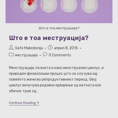
Што е тоа меструација?
Што е тоа меструација?
Post
Post
Safe Makedonija
април 8, 2016
author:
published:
Post
Post
меструација
0 Comments
category:
comments:
Менструација, позната и како менструален циклус, е
природен физиолошки процес што се случува кај
повеќето жени во репродуктивниот период. Овој
циклус вклучува редовно крварење од матката кое
обично трае од…
Што
Continue Reading
Е
Тоа
Меструација?