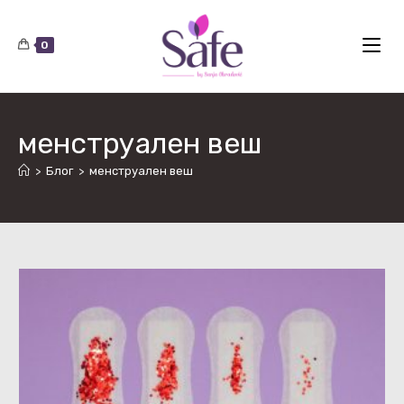
Skip
to
0
content
менструален веш
>
Блог
>
менструален веш