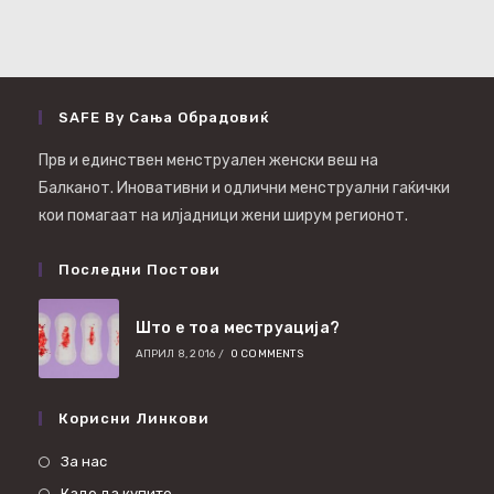
SAFE By Сања Обрадовиќ
Прв и единствен менструален женски веш на
Балканот. Иновативни и одлични менструални гаќички
кои помагаат на илјадници жени ширум регионот.
Последни Постови
Што е тоа меструација?
АПРИЛ 8, 2016
/
0 COMMENTS
Корисни Линкови
За нас
Каде да купите